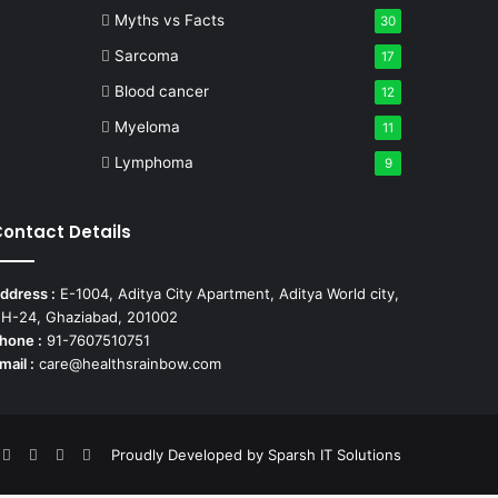
Myths vs Facts
30
Sarcoma
17
Blood cancer
12
Myeloma
11
Lymphoma
9
ontact Details
ddress :
E-1004, Aditya City Apartment, Aditya World city,
H-24, Ghaziabad, 201002
hone :
91-7607510751
mail :
care@healthsrainbow.com
nterest
LinkedIn
YouTube
Instagram
TikTok
Proudly Developed by
Sparsh IT Solutions