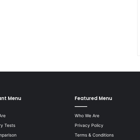
ant Menu
Featured Menu
Are
Who We Are
ry Tests
Privacy Policy
mparison
Terms & Conditions