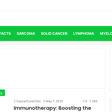
FACTS
SARCOMA
SOLID CANCER
LYMPHOMA
MYEL
og
CancerCureClinic
May 7, 2025
0
393
Immunotherapy: Boosting the