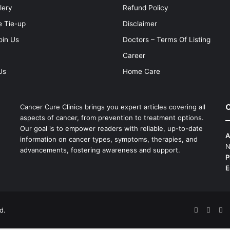
lery
Refund Policy
e Tie-up
Disclaimer
oin Us
Doctors – Terms Of Listing
Career
Us
Home Care
C
Cancer Cure Clinics brings you expert articles covering all
aspects of cancer, from prevention to treatment options.
Our goal is to empower readers with reliable, up-to-date
A
information on cancer types, symptoms, therapies, and
N
advancements, fostering awareness and support.
P
E
d.
Facebook
X
Pi