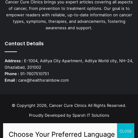
Cancer Cure Clinics brings you expert articles covering all aspects
of cancer, from prevention to treatment options. Our goal is to
empower readers with reliable, up-to-date information on cancer
types, symptoms, therapies, and advancements, fostering
awareness and support.
Contact Details
Address :
E-1004, Aditya City Apartment, Aditya World city, NH-24,
Ghaziabad, 201002
Phone :
91-7607510751
Email :
care@healthsrainbow.com
© Copyright 2026, Cancer Cure Clinics All Rights Reserved.
Proudly Developed by
Sparsh IT Solutions
Facebook
X
Pinterest
LinkedIn
YouTube
Instagram
TikTok