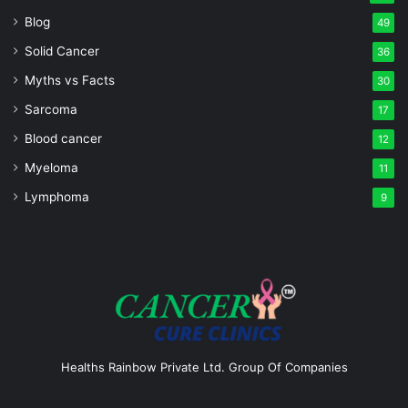
Blog
49
Solid Cancer
36
Myths vs Facts
30
Sarcoma
17
Blood cancer
12
Myeloma
11
Lymphoma
9
Healths Rainbow Private Ltd. Group Of Companies