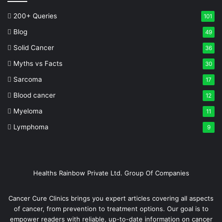
200+ Queries
101
Blog
49
Solid Cancer
36
Myths vs Facts
30
Sarcoma
17
Blood cancer
12
Myeloma
11
Lymphoma
9
Healths Rainbow Private Ltd. Group Of Companies
Cancer Cure Clinics brings you expert articles covering all aspects
of cancer, from prevention to treatment options. Our goal is to
empower readers with reliable, up-to-date information on cancer