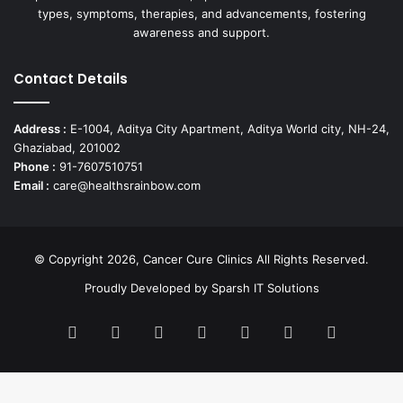
types, symptoms, therapies, and advancements, fostering
awareness and support.
Contact Details
Address :
E-1004, Aditya City Apartment, Aditya World city, NH-24,
Ghaziabad, 201002
Phone :
91-7607510751
Email :
care@healthsrainbow.com
© Copyright 2026, Cancer Cure Clinics All Rights Reserved.
Proudly Developed by
Sparsh IT Solutions
Facebook
X
Pinterest
LinkedIn
YouTube
Instagram
TikTok