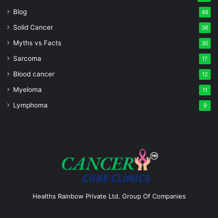
Blog
49
Solid Cancer
36
Myths vs Facts
30
Sarcoma
17
Blood cancer
12
Myeloma
11
Lymphoma
9
Healths Rainbow Private Ltd. Group Of Companies