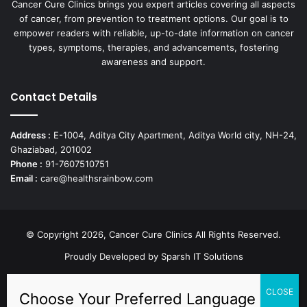
Cancer Cure Clinics brings you expert articles covering all aspects
of cancer, from prevention to treatment options. Our goal is to
empower readers with reliable, up-to-date information on cancer
types, symptoms, therapies, and advancements, fostering
awareness and support.
Contact Details
Address :
E-1004, Aditya City Apartment, Aditya World city, NH-24,
Ghaziabad, 201002
Phone :
91-7607510751
Email :
care@healthsrainbow.com
© Copyright 2026, Cancer Cure Clinics All Rights Reserved.
Proudly Developed by
Sparsh IT Solutions
Facebook
X
Pinterest
LinkedIn
YouTube
Instagram
TikTok