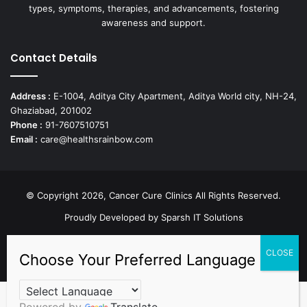
types, symptoms, therapies, and advancements, fostering
awareness and support.
Contact Details
Address :
E-1004, Aditya City Apartment, Aditya World city, NH-24,
Ghaziabad, 201002
Phone :
91-7607510751
Email :
care@healthsrainbow.com
© Copyright 2026, Cancer Cure Clinics All Rights Reserved.
Proudly Developed by
Sparsh IT Solutions
Facebook
X
Pinterest
LinkedIn
YouTube
Instagram
TikTok