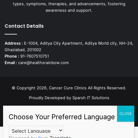
types, symptoms, therapies, and advancements, fostering
awareness and support.
Contact Details
Address :
E-1004, Aditya City Apartment, Aditya World city, NH-24,
Ghaziabad, 201002
Phone :
91-7607510751
Email :
care@healthsrainbow.com
© Copyright 2026, Cancer Cure Clinics All Rights Reserved.
Proudly Developed by
Sparsh IT Solutions
Facebook
X
Pinterest
LinkedIn
YouTube
Instagram
TikTok