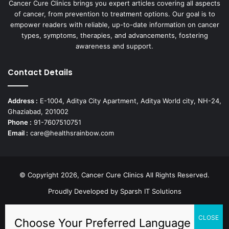
Cancer Cure Clinics brings you expert articles covering all aspects
of cancer, from prevention to treatment options. Our goal is to
empower readers with reliable, up-to-date information on cancer
types, symptoms, therapies, and advancements, fostering
awareness and support.
Contact Details
Address :
E-1004, Aditya City Apartment, Aditya World city, NH-24,
Ghaziabad, 201002
Phone :
91-7607510751
Email :
care@healthsrainbow.com
© Copyright 2026, Cancer Cure Clinics All Rights Reserved.
Proudly Developed by
Sparsh IT Solutions
Facebook
X
Pinterest
LinkedIn
YouTube
Instagram
TikTok