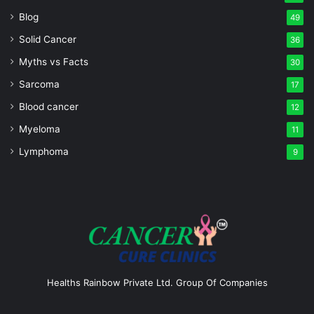
Blog
49
Solid Cancer
36
Myths vs Facts
30
Sarcoma
17
Blood cancer
12
Myeloma
11
Lymphoma
9
Healths Rainbow Private Ltd. Group Of Companies