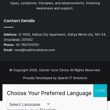
types, symptoms, therapies, and advancements, fostering
awareness and support.
Contact Details
Address :
E-1004, Aditya City Apartment, Aditya World city, NH-24,
Ghaziabad, 201002
Phone :
91-7607510751
Email :
care@healthsrainbow.com
© Copyright 2026, Cancer Cure Clinics All Rights Reserved.
Proudly Developed by
Sparsh IT Solutions
Facebook
X
Pinterest
LinkedIn
YouTube
Instagram
TikTok