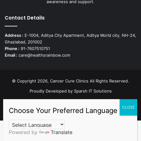
awareness and support.
Contact Details
Address :
E-1004, Aditya City Apartment, Aditya World city, NH-24,
Ghaziabad, 201002
Phone :
91-7607510751
Email :
care@healthsrainbow.com
© Copyright 2026, Cancer Cure Clinics All Rights Reserved.
Proudly Developed by
Sparsh IT Solutions
Facebook
X
Pinterest
LinkedIn
YouTube
Instagram
TikTok
Powered by
Translate