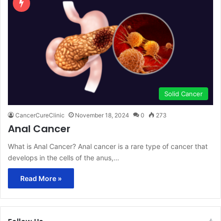
Solid Cancer
CancerCureClinic
November 18, 2024
0
273
Anal Cancer
What is Anal Cancer? Anal cancer is a rare type of cancer that
develops in the cells of the anus,…
Read More »