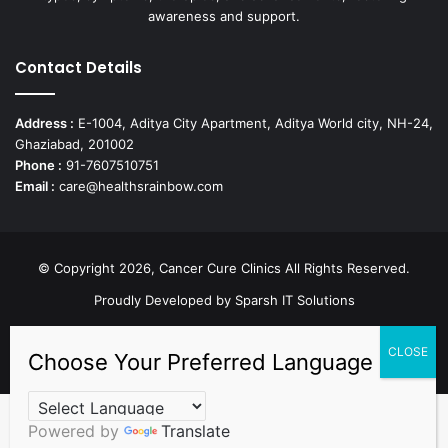
awareness and support.
Contact Details
Address :
E-1004, Aditya City Apartment, Aditya World city, NH-24,
Ghaziabad, 201002
Phone :
91-7607510751
Email :
care@healthsrainbow.com
© Copyright 2026, Cancer Cure Clinics All Rights Reserved.
Proudly Developed by
Sparsh IT Solutions
Facebook
X
Pinterest
LinkedIn
YouTube
Instagram
TikTok
Powered by
Translate