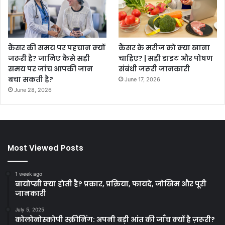
कैंसर की समय पर पहचान क्यों
कैंसर के मरीज को क्या खाना
जरूरी है? जानिए कैसे सही
चाहिए? | सही डाइट और पोषण
समय पर जांच आपकी जान
संबंधी जरूरी जानकारी
बचा सकती है?
June 17, 2026
June 28, 2026
Most Viewed Posts
1 week ago
बायोप्सी क्या होती है? प्रकार, प्रक्रिया, फायदे, जोखिम और पूरी
जानकारी
July 5, 2025
कोलोनोस्कोपी स्क्रीनिंग: अपनी बड़ी आंत की जाँच क्यों है ज़रूरी?