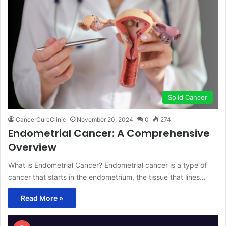
Solid Cancer
CancerCureClinic
November 20, 2024
0
274
Endometrial Cancer: A Comprehensive
Overview
What is Endometrial Cancer? Endometrial cancer is a type of
cancer that starts in the endometrium, the tissue that lines…
Read More »