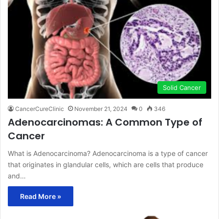
Solid Cancer
CancerCureClinic
November 21, 2024
0
346
Adenocarcinomas: A Common Type of
Cancer
What is Adenocarcinoma? Adenocarcinoma is a type of cancer
that originates in glandular cells, which are cells that produce
and…
Read More »