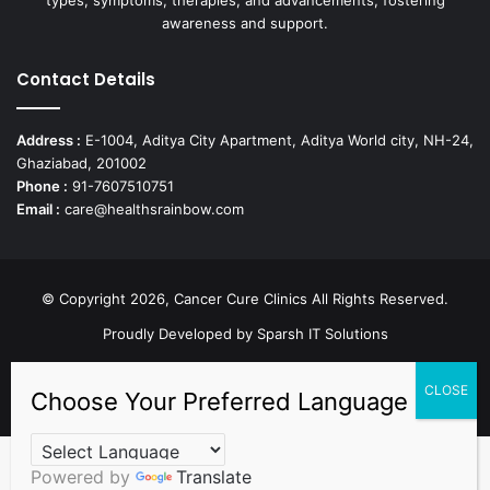
awareness and support.
Contact Details
Address :
E-1004, Aditya City Apartment, Aditya World city, NH-24,
Ghaziabad, 201002
Phone :
91-7607510751
Email :
care@healthsrainbow.com
© Copyright 2026, Cancer Cure Clinics All Rights Reserved.
Proudly Developed by
Sparsh IT Solutions
Facebook
X
Pinterest
LinkedIn
YouTube
Instagram
TikTok
Powered by
Translate