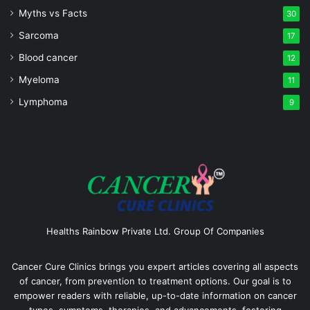
Myths vs Facts
30
Sarcoma
17
Blood cancer
12
Myeloma
11
Lymphoma
9
Healths Rainbow Private Ltd. Group Of Companies
Cancer Cure Clinics brings you expert articles covering all aspects
of cancer, from prevention to treatment options. Our goal is to
empower readers with reliable, up-to-date information on cancer
types, symptoms, therapies, and advancements, fostering