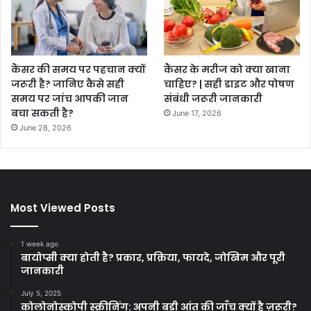
कैंसर की समय पर पहचान क्यों
कैंसर के मरीज को क्या खाना
जरूरी है? जानिए कैसे सही
चाहिए? | सही डाइट और पोषण
समय पर जांच आपकी जान
संबंधी जरूरी जानकारी
बचा सकती है?
June 17, 2026
June 28, 2026
Most Viewed Posts
1 week ago
बायोप्सी क्या होती है? प्रकार, प्रक्रिया, फायदे, जोखिम और पूरी
जानकारी
July 5, 2025
कोलोनोस्कोपी स्क्रीनिंग: अपनी बड़ी आंत की जाँच क्यों है ज़रूरी?