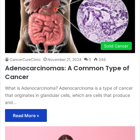
Solid Cancer
CancerCureClinic
November 21, 2024
0
346
Adenocarcinomas: A Common Type of
Cancer
What is Adenocarcinoma? Adenocarcinoma is a type of cancer
that originates in glandular cells, which are cells that produce
and…
Read More »