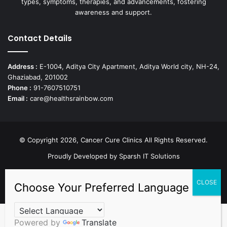
types, symptoms, therapies, and advancements, fostering
awareness and support.
Contact Details
Address :
E-1004, Aditya City Apartment, Aditya World city, NH-24,
Ghaziabad, 201002
Phone :
91-7607510751
Email :
care@healthsrainbow.com
© Copyright 2026, Cancer Cure Clinics All Rights Reserved.
Proudly Developed by
Sparsh IT Solutions
Facebook
X
Pinterest
LinkedIn
YouTube
Instagram
TikTok
Powered by
Translate