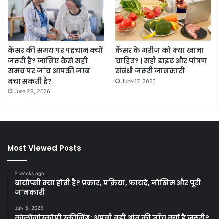
कैंसर की समय पर पहचान क्यों
कैंसर के मरीज को क्या खाना
जरूरी है? जानिए कैसे सही
चाहिए? | सही डाइट और पोषण
समय पर जांच आपकी जान
संबंधी जरूरी जानकारी
बचा सकती है?
June 17, 2026
June 28, 2026
Most Viewed Posts
2 weeks ago
बायोप्सी क्या होती है? प्रकार, प्रक्रिया, फायदे, जोखिम और पूरी
जानकारी
July 5, 2025
कोलोनोस्कोपी स्क्रीनिंग: अपनी बड़ी आंत की जाँच क्यों है ज़रूरी?