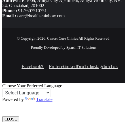
Address :
E-1004, Aditya City Apartment, Aditya World city, NH-
24, Ghaziabad, 201002
Phone :
91-7607510751
Email :
care@healthsrainbow.com
© Copyright 2026, Cancer Cure Clinics All Rights Reserved.
Proudly Developed by
Sparsh IT Solutions
Facebook
X
Pinterest
LinkedIn
YouTube
Instagram
TikTok
Choose Your Preferred Language
Powered by
Translate
CLOSE