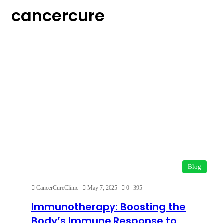
cancercure
Blog
CancerCureClinic
May 7, 2025
0
395
Immunotherapy: Boosting the
Body’s Immune Response to