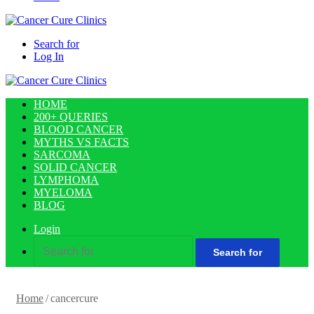
Search for
Log In
HOME
200+ QUERIES
BLOOD CANCER
MYTHS VS FACTS
SARCOMA
SOLID CANCER
LYMPHOMA
MYELOMA
BLOG
Login
Search for
Home
/
cancercure