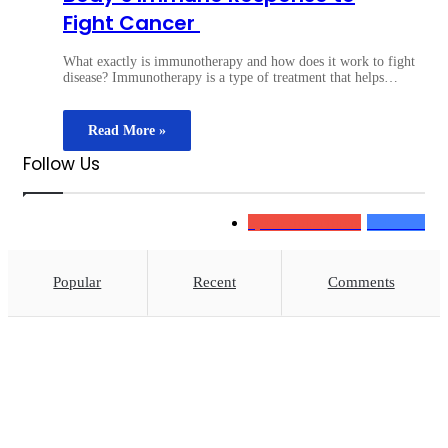
Fight Cancer
What exactly is immunotherapy and how does it work to fight
disease? Immunotherapy is a type of treatment that helps…
Read More »
Follow Us
7,950
Subscribers
130
Fans
Popular
Recent
Comments