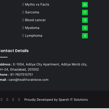
Myths vs Facts
30
Sarcoma
17
Blood cancer
12
Myeloma
11
Lymphoma
9
ontact Details
ddress :
E-1004, Aditya City Apartment, Aditya World city,
H-24, Ghaziabad, 201002
hone :
91-7607510751
mail :
care@healthsrainbow.com
nterest
LinkedIn
YouTube
Instagram
TikTok
Proudly Developed by
Sparsh IT Solutions