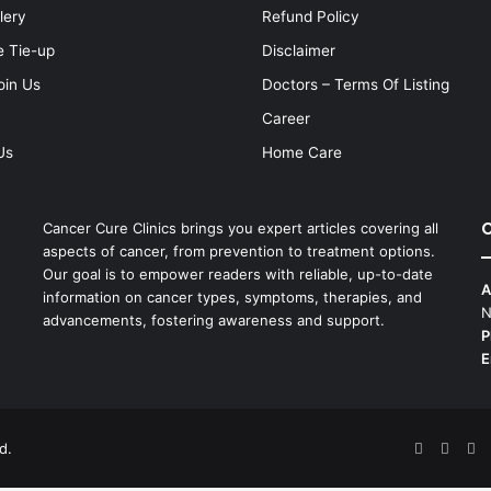
lery
Refund Policy
e Tie-up
Disclaimer
oin Us
Doctors – Terms Of Listing
Career
Us
Home Care
C
Cancer Cure Clinics brings you expert articles covering all
aspects of cancer, from prevention to treatment options.
Our goal is to empower readers with reliable, up-to-date
A
information on cancer types, symptoms, therapies, and
N
advancements, fostering awareness and support.
P
E
d.
Facebook
X
Pi