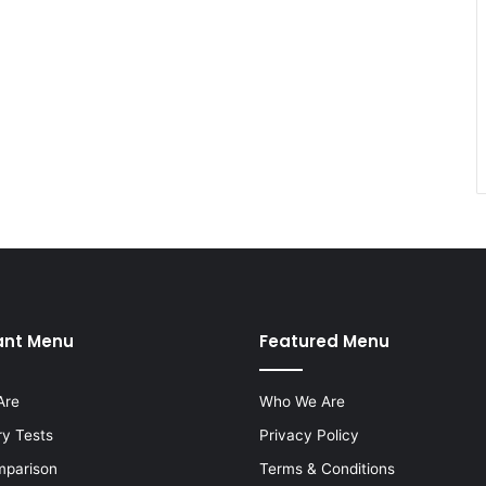
ant Menu
Featured Menu
Are
Who We Are
ry Tests
Privacy Policy
mparison
Terms & Conditions