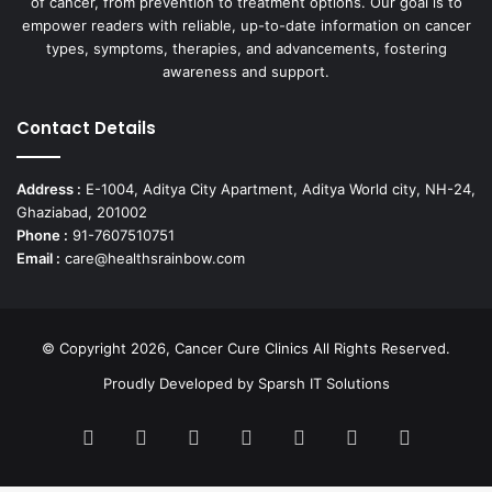
of cancer, from prevention to treatment options. Our goal is to
empower readers with reliable, up-to-date information on cancer
types, symptoms, therapies, and advancements, fostering
awareness and support.
Contact Details
Address :
E-1004, Aditya City Apartment, Aditya World city, NH-24,
Ghaziabad, 201002
Phone :
91-7607510751
Email :
care@healthsrainbow.com
© Copyright 2026, Cancer Cure Clinics All Rights Reserved.
Proudly Developed by
Sparsh IT Solutions
Facebook
X
Pinterest
LinkedIn
YouTube
Instagram
TikTok