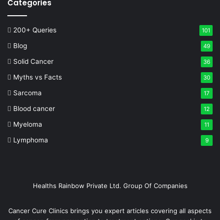
Categories
200+ Queries
101
Blog
49
Solid Cancer
36
Myths vs Facts
30
Sarcoma
17
Blood cancer
12
Myeloma
11
Lymphoma
9
Healths Rainbow Private Ltd. Group Of Companies
Cancer Cure Clinics brings you expert articles covering all aspects