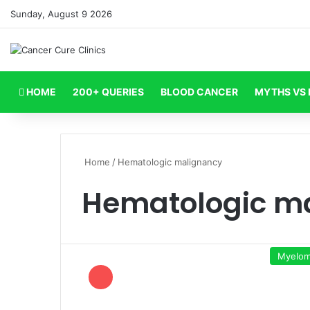
Sunday, August 9 2026
HOME
200+ QUERIES
BLOOD CANCER
MYTHS VS 
Home
/
Hematologic malignancy
Hematologic m
Myelo