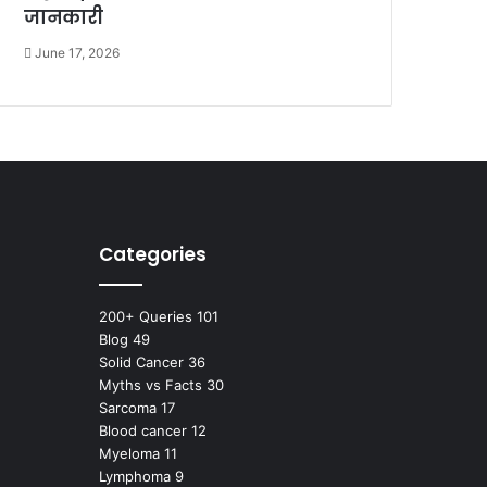
जानकारी
June 17, 2026
Categories
200+ Queries
101
Blog
49
Solid Cancer
36
Myths vs Facts
30
Sarcoma
17
Blood cancer
12
Myeloma
11
Lymphoma
9