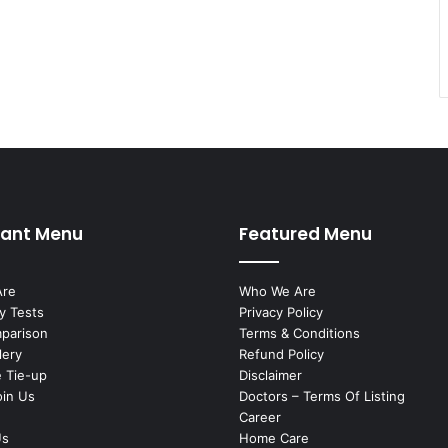
tant Menu
Featured Menu
Are
Who We Are
y Tests
Privacy Policy
mparison
Terms & Conditions
lery
Refund Policy
 Tie-up
Disclaimer
oin Us
Doctors – Terms Of Listing
Career
Us
Home Care