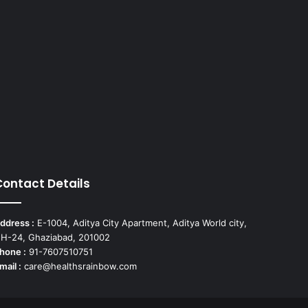
Contact Details
ddress :
E-1004, Aditya City Apartment, Aditya World city,
H-24, Ghaziabad, 201002
hone :
91-7607510751
mail :
care@healthsrainbow.com