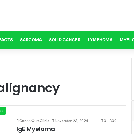
FACTS
SARCOMA
SOLID CANCER
LYMPHOMA
MYEL
alignancy
ma
CancerCureClinic
November 23, 2024
0
300
IgE Myeloma