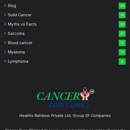
Blog
49
Solid Cancer
36
Myths vs Facts
30
Sarcoma
17
Blood cancer
12
Myeloma
11
Lymphoma
9
Healths Rainbow Private Ltd. Group Of Companies