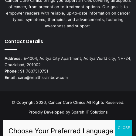
Cancer Cure Clinics brings you expert articles covering all aspects
of cancer, from prevention to treatment options. Our goal is to
empower readers with reliable, up-to-date information on cancer
types, symptoms, therapies, and advancements, fostering
awareness and support.
Contact Details
Address :
E-1004, Aditya City Apartment, Aditya World city, NH-24,
Ghaziabad, 201002
Phone :
91-7607510751
Email :
care@healthsrainbow.com
© Copyright 2026, Cancer Cure Clinics All Rights Reserved.
Proudly Developed by
Sparsh IT Solutions
Facebook
X
Pinterest
LinkedIn
YouTube
Instagram
TikTok