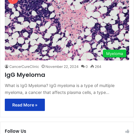
Myeloma
CancerCureClinic
November 22, 2024
0
264
IgG Myeloma
What is IgG Myeloma? IgG myeloma is a type of multiple
myeloma, a cancer that affects plasma cells, a type…
Read More »
Follow Us