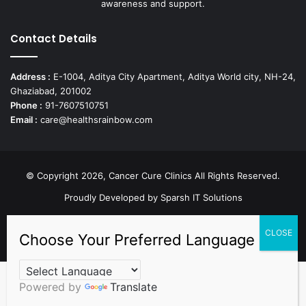
awareness and support.
Contact Details
Address :
E-1004, Aditya City Apartment, Aditya World city, NH-24,
Ghaziabad, 201002
Phone :
91-7607510751
Email :
care@healthsrainbow.com
© Copyright 2026, Cancer Cure Clinics All Rights Reserved.
Proudly Developed by
Sparsh IT Solutions
Facebook
X
Pinterest
LinkedIn
YouTube
Instagram
TikTok
Powered by
Translate