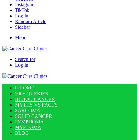
Instagram
TikTok
Log In
Random Article
Sidebar
Menu
Search for
Log In
HOME
200+ QUERIES
BLOOD CANCER
MYTHS VS FACTS
SARCOMA
SOLID CANCER
LYMPHOMA
MYELOMA
BLOG