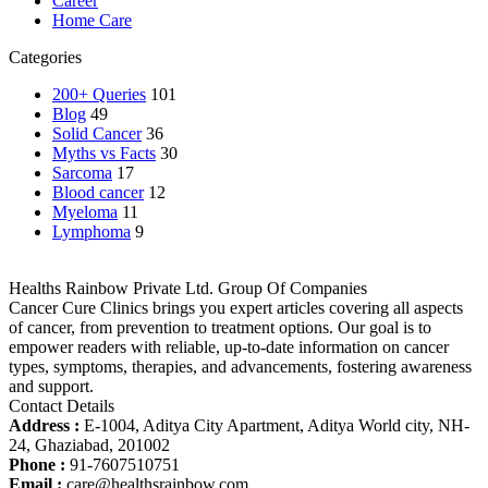
Career
Home Care
Categories
200+ Queries
101
Blog
49
Solid Cancer
36
Myths vs Facts
30
Sarcoma
17
Blood cancer
12
Myeloma
11
Lymphoma
9
Healths Rainbow Private Ltd. Group Of Companies
Cancer Cure Clinics brings you expert articles covering all aspects
of cancer, from prevention to treatment options. Our goal is to
empower readers with reliable, up-to-date information on cancer
types, symptoms, therapies, and advancements, fostering awareness
and support.
Contact Details
Address :
E-1004, Aditya City Apartment, Aditya World city, NH-
24, Ghaziabad, 201002
Phone :
91-7607510751
Email :
care@healthsrainbow.com