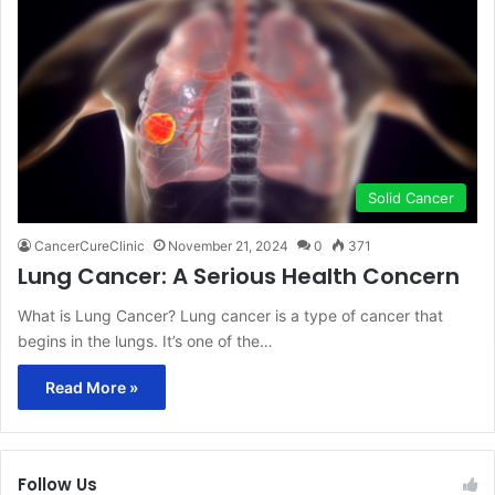
Solid Cancer
CancerCureClinic
November 21, 2024
0
371
Lung Cancer: A Serious Health Concern
What is Lung Cancer? Lung cancer is a type of cancer that
begins in the lungs. It’s one of the…
Read More »
Follow Us