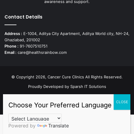
awareness and support.
Contact Details
Address :
E-1004, Aditya City Apartment, Aditya World city, NH-24,
Ghaziabad, 201002
Phone :
91-7607510751
Email :
care@healthsrainbow.com
© Copyright 2026, Cancer Cure Clinics All Rights Reserved.
Proudly Developed by
Sparsh IT Solutions
Facebook
X
Pinterest
LinkedIn
YouTube
Instagram
TikTok
Powered by
Translate