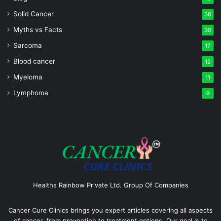
Solid Cancer
36
Myths vs Facts
30
Sarcoma
17
Blood cancer
12
Myeloma
11
Lymphoma
9
Healths Rainbow Private Ltd. Group Of Companies
Cancer Cure Clinics brings you expert articles covering all aspects
of cancer, from prevention to treatment options. Our goal is to