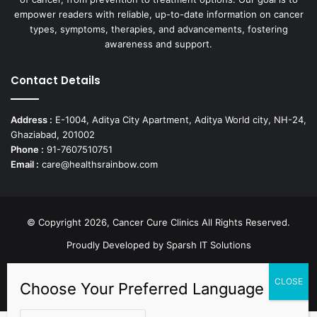
empower readers with reliable, up-to-date information on cancer
types, symptoms, therapies, and advancements, fostering
awareness and support.
Contact Details
Address :
E-1004, Aditya City Apartment, Aditya World city, NH-24,
Ghaziabad, 201002
Phone :
91-7607510751
Email :
care@healthsrainbow.com
© Copyright 2026, Cancer Cure Clinics All Rights Reserved.
Proudly Developed by
Sparsh IT Solutions
Facebook
X
Pinterest
LinkedIn
YouTube
Instagram
TikTok