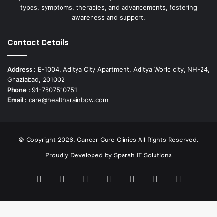
types, symptoms, therapies, and advancements, fostering
awareness and support.
Contact Details
Address :
E-1004, Aditya City Apartment, Aditya World city, NH-24,
Ghaziabad, 201002
Phone :
91-7607510751
Email :
care@healthsrainbow.com
© Copyright 2026, Cancer Cure Clinics All Rights Reserved.
Proudly Developed by
Sparsh IT Solutions
Facebook
X
Pinterest
LinkedIn
YouTube
Instagram
TikTok