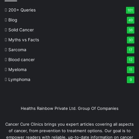
200+ Queries
101
Blog
49
Solid Cancer
36
Myths vs Facts
30
Sarcoma
17
Blood cancer
12
Myeloma
11
Lymphoma
9
Healths Rainbow Private Ltd. Group Of Companies
Cancer Cure Clinics brings you expert articles covering all aspects
of cancer, from prevention to treatment options. Our goal is to
empower readers with reliable, up-to-date information on cancer