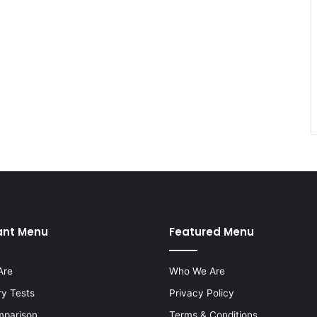
ant Menu
Featured Menu
Are
Who We Are
ry Tests
Privacy Policy
mparison
Terms & Conditions