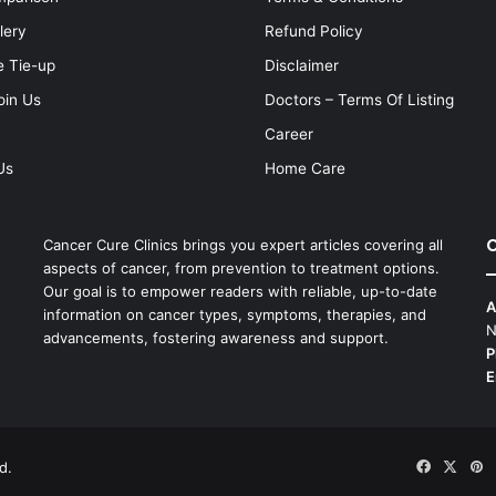
lery
Refund Policy
e Tie-up
Disclaimer
oin Us
Doctors – Terms Of Listing
Career
Us
Home Care
C
Cancer Cure Clinics brings you expert articles covering all
aspects of cancer, from prevention to treatment options.
Our goal is to empower readers with reliable, up-to-date
A
information on cancer types, symptoms, therapies, and
N
advancements, fostering awareness and support.
P
E
d.
Faceboo
X
P