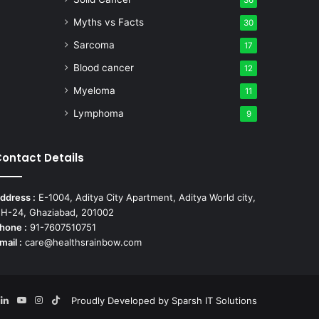
36
Myths vs Facts
30
Sarcoma
17
Blood cancer
12
Myeloma
11
Lymphoma
9
ontact Details
ddress :
E-1004, Aditya City Apartment, Aditya World city,
H-24, Ghaziabad, 201002
hone :
91-7607510751
mail :
care@healthsrainbow.com
k
interest
LinkedIn
YouTube
Instagram
TikTok
Proudly Developed by
Sparsh IT Solutions