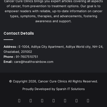
Cancer Cure Clinics brings you expert articles covering all aspects
of cancer, from prevention to treatment options. Our goal is to
empower readers with reliable, up-to-date information on cancer
types, symptoms, therapies, and advancements, fostering
awareness and support.
Contact Details
Address :
E-1004, Aditya City Apartment, Aditya World city, NH-24,
Ghaziabad, 201002
Phone :
91-7607510751
Email :
care@healthsrainbow.com
© Copyright 2026, Cancer Cure Clinics All Rights Reserved.
Proudly Developed by
Sparsh IT Solutions
Facebook
X
Pinterest
LinkedIn
YouTube
Instagram
TikTok