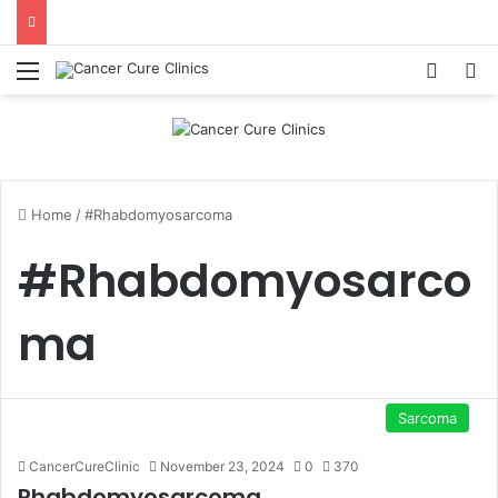
Menu
Log In
S
Home
/
#Rhabdomyosarcoma
#Rhabdomyosarco
ma
Sarcoma
CancerCureClinic
November 23, 2024
0
370
Rhabdomyosarcoma