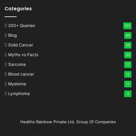
Categories
200+ Queries
101
Blog
49
Solid Cancer
36
Myths vs Facts
30
Sarcoma
17
Blood cancer
12
Myeloma
11
Lymphoma
9
Healths Rainbow Private Ltd. Group Of Companies