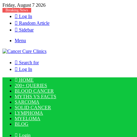
Friday, August 7 2026
Breaking News
Log In
Random Article
Sidebar
Menu
Search for
Log In
HOME
200+ QUERIES
BLOOD CANCER
MYTHS VS FACTS
SARCOMA
SOLID CANCER
LYMPHOMA
MYELOMA
BLOG
Login