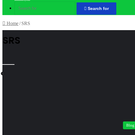
Search for
Home
/
SRS
SRS
Blog