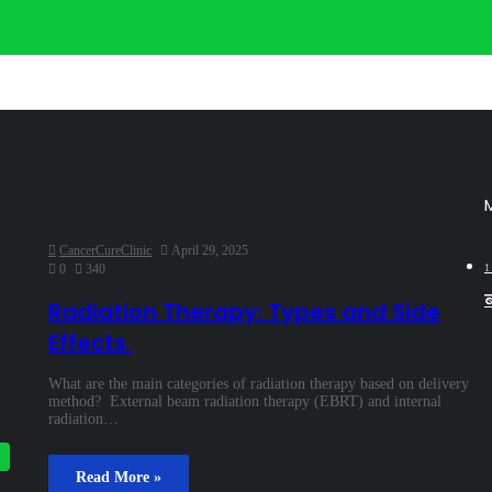
CancerCureClinic
April 29, 2025
0
340
1
ब
Radiation Therapy: Types and Side
Effects
What are the main categories of radiation therapy based on delivery
method? External beam radiation therapy (EBRT) and internal
radiation…
Read More »