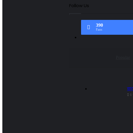
Follow Us
390
Fans
Popular
बाय
1