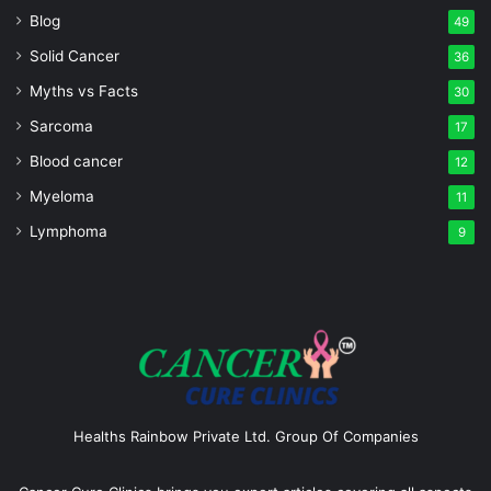
Blog
49
Solid Cancer
36
Myths vs Facts
30
Sarcoma
17
Blood cancer
12
Myeloma
11
Lymphoma
9
Healths Rainbow Private Ltd. Group Of Companies