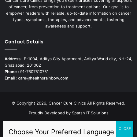
Cancer Cure Clinics brings you expert articles covering all aspects
of cancer, from prevention to treatment options. Our goal is to
empower readers with reliable, up-to-date information on cancer
types, symptoms, therapies, and advancements, fostering
awareness and support.
Contact Details
Address :
E-1004, Aditya City Apartment, Aditya World city, NH-24,
Ghaziabad, 201002
Phone :
91-7607510751
Email :
care@healthsrainbow.com
© Copyright 2026, Cancer Cure Clinics All Rights Reserved.
Proudly Developed by
Sparsh IT Solutions
Facebook
X
Pinterest
LinkedIn
YouTube
Instagram
TikTok