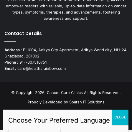
empower readers with reliable, up-to-date information on cancer
types, symptoms, therapies, and advancements, fostering
awareness and support.
Contact Details
Address :
E-1004, Aditya City Apartment, Aditya World city, NH-24,
Ghaziabad, 201002
Phone :
91-7607510751
Email :
care@healthsrainbow.com
© Copyright 2026, Cancer Cure Clinics All Rights Reserved.
Proudly Developed by
Sparsh IT Solutions
Facebook
X
Pinterest
LinkedIn
YouTube
Instagram
TikTok