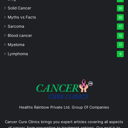
Solid Cancer
36
Myths vs Facts
30
Sarcoma
17
Blood cancer
12
Myeloma
11
Lymphoma
9
Healths Rainbow Private Ltd. Group Of Companies
Cancer Cure Clinics brings you expert articles covering all aspects
of cancer, from prevention to treatment options. Our goal is to