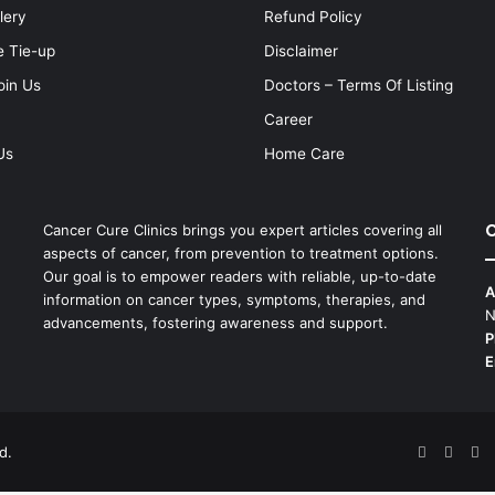
lery
Refund Policy
e Tie-up
Disclaimer
oin Us
Doctors – Terms Of Listing
Career
Us
Home Care
C
Cancer Cure Clinics brings you expert articles covering all
aspects of cancer, from prevention to treatment options.
Our goal is to empower readers with reliable, up-to-date
A
information on cancer types, symptoms, therapies, and
N
advancements, fostering awareness and support.
P
E
d.
Facebook
X
Pi