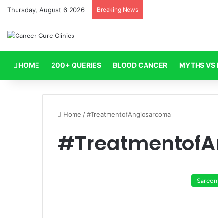
Thursday, August 6 2026
Breaking News
HOME
200+ QUERIES
BLOOD CANCER
MYTHS VS 
Home
/
#TreatmentofAngiosarcoma
#TreatmentofA
Sarco