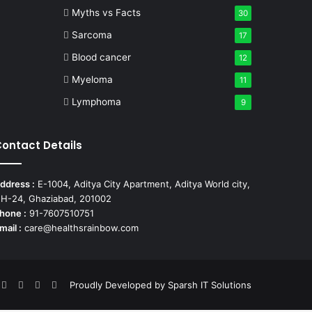
Myths vs Facts
30
Sarcoma
17
Blood cancer
12
Myeloma
11
Lymphoma
9
ontact Details
ddress :
E-1004, Aditya City Apartment, Aditya World city,
H-24, Ghaziabad, 201002
hone :
91-7607510751
mail :
care@healthsrainbow.com
nterest
LinkedIn
YouTube
Instagram
TikTok
Proudly Developed by
Sparsh IT Solutions