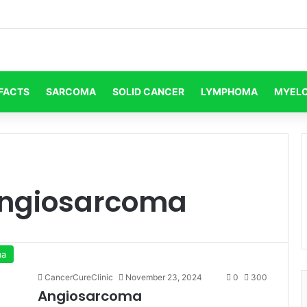
FACTS
SARCOMA
SOLID CANCER
LYMPHOMA
MYEL
ngiosarcoma
ma
CancerCureClinic
November 23, 2024
0
300
Angiosarcoma