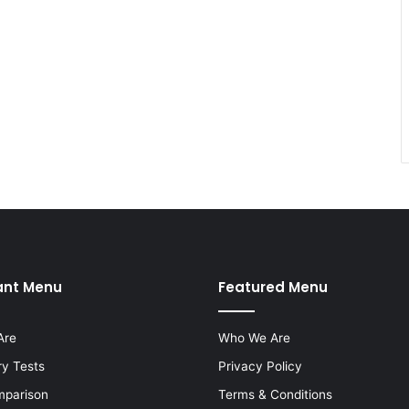
ant Menu
Featured Menu
Are
Who We Are
ry Tests
Privacy Policy
mparison
Terms & Conditions