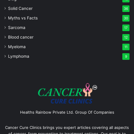
Solid Cancer
36
Myths vs Facts
30
Sarcoma
17
Blood cancer
12
Myeloma
11
Lymphoma
9
Healths Rainbow Private Ltd. Group Of Companies
Cancer Cure Clinics brings you expert articles covering all aspects
of cancer, from prevention to treatment options. Our goal is to