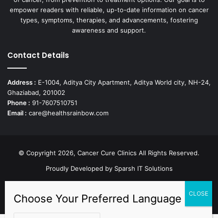
empower readers with reliable, up-to-date information on cancer
types, symptoms, therapies, and advancements, fostering
awareness and support.
Contact Details
Address :
E-1004, Aditya City Apartment, Aditya World city, NH-24,
Ghaziabad, 201002
Phone :
91-7607510751
Email :
care@healthsrainbow.com
© Copyright 2026, Cancer Cure Clinics All Rights Reserved.
Proudly Developed by
Sparsh IT Solutions
Facebook
X
Pinterest
LinkedIn
YouTube
Instagram
TikTok