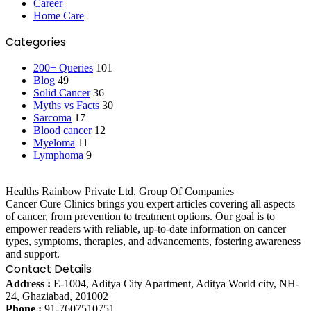
Career
Home Care
Categories
200+ Queries
101
Blog
49
Solid Cancer
36
Myths vs Facts
30
Sarcoma
17
Blood cancer
12
Myeloma
11
Lymphoma
9
Healths Rainbow Private Ltd. Group Of Companies
Cancer Cure Clinics brings you expert articles covering all aspects
of cancer, from prevention to treatment options. Our goal is to
empower readers with reliable, up-to-date information on cancer
types, symptoms, therapies, and advancements, fostering awareness
and support.
Contact Details
Address :
E-1004, Aditya City Apartment, Aditya World city, NH-
24, Ghaziabad, 201002
Phone :
91-7607510751