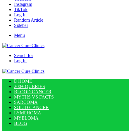
Instagram
TikTok
Log In
Random Article
Sidebar
Menu
Search for
Log In
HOME
200+ QUERIES
BLOOD CANCER
MYTHS VS FACTS
SARCOMA
SOLID CANCER
LYMPHOMA
MYELOMA
BLOG