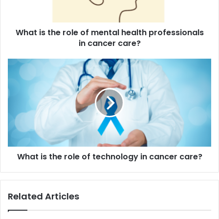
health
professionals
in
What is the role of mental health professionals
cancer
care?
in cancer care?
What
is
the
role
of
technology
in
cancer
care?
What is the role of technology in cancer care?
Related Articles