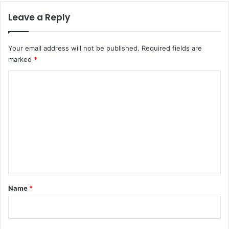
Leave a Reply
Your email address will not be published.
Required fields are
marked
*
C
o
m
m
e
n
t
*
Name
*