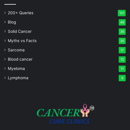
200+ Queries
101
Blog
49
Solid Cancer
36
Myths vs Facts
30
Sarcoma
17
Blood cancer
12
Myeloma
11
Lymphoma
9