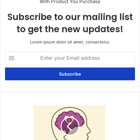
With Product You Purchase
Subscribe to our mailing list
to get the new updates!
Lorem ipsum dolor sit amet, consectetur.
Enter
your
Email
address
What
is
the
role
of
mental